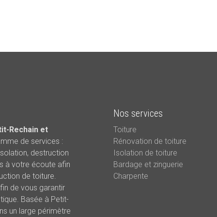
Nos services
tit-Rechain et
Toiture
amme de services :
Rénovation de toiture
isolation, destruction
Isolation de toiture
s à votre écoute afin
Bardage et zinguerie
ction de toiture.
Charpente
fin de vous garantir
tique. Basée à Petit-
ans un large périmètre