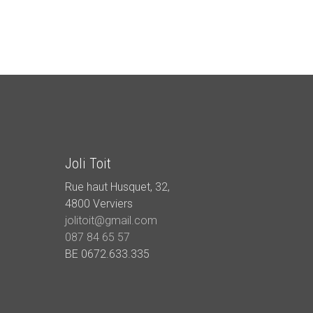
Joli Toit
Rue haut Husquet, 32,
4800 Verviers
jolitoit@gmail.com
087 84 65 57
BE 0672.633.335