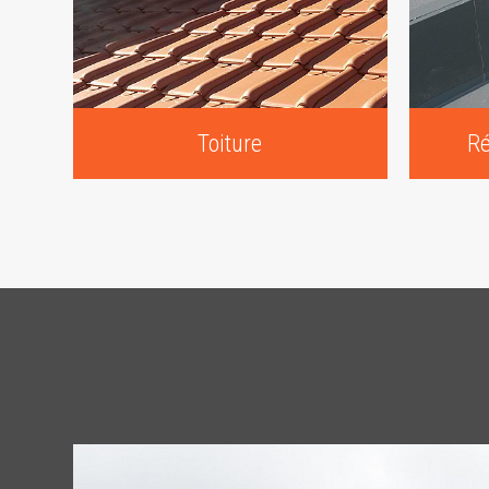
Toiture
Ré