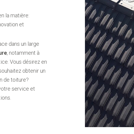
n la matière:
novation et
lace dans un large
ure
, notamment à
ice. Vous désirez en
souhaitez obtenir un
n de toiture?
otre service et
ions.