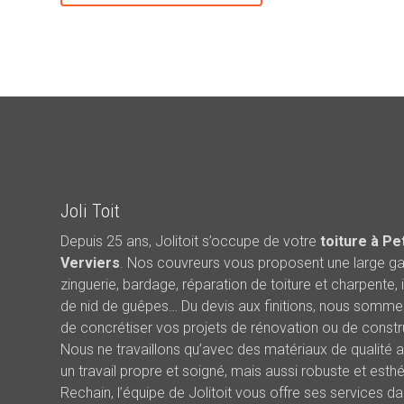
Joli Toit
Depuis 25 ans, Jolitoit s’occupe de votre
toiture à Pe
Verviers
. Nos couvreurs vous proposent une large g
zinguerie, bardage, réparation de toiture et charpente, 
de nid de guêpes… Du devis aux finitions, nous somme
de concrétiser vos projets de rénovation ou de constru
Nous ne travaillons qu’avec des matériaux de qualité a
un travail propre et soigné, mais aussi robuste et esthé
Rechain, l’équipe de Jolitoit vous offre ses services d